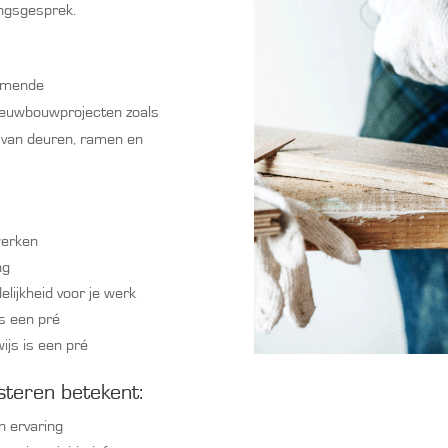
ingsgesprek.
komende
ieuwbouwprojecten zoals
n van deuren, ramen en
werken
ng
elijkheid voor je werk
is een pré
ijs is een pré
steren betekent:
n ervaring